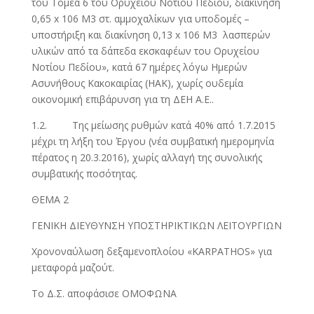
του Τομέα 6 του Ορυχείου Νοτίου Πεδίου, διακίνηση
0,65 x 106 Μ3 στ. αμμοχαλίκων για υποδομές –
υποστήριξη και διακίνηση 0,13 x 106 Μ3 λασπερών
υλικών από τα δάπεδα εκσκαφέων του Ορυχείου
Νοτίου Πεδίου», κατά 67 ημέρες λόγω Ημερών
Ασυνήθους Κακοκαιρίας (ΗΑΚ), χωρίς ουδεμία
οικονομική επιβάρυνση για τη ΔΕΗ Α.Ε..
1.2. Της μείωσης ρυθμών κατά 40% από 1.7.2015
μέχρι τη λήξη του Έργου (νέα συμβατική ημερομηνία
πέρατος η 20.3.2016), χωρίς αλλαγή της συνολικής
συμβατικής ποσότητας.
ΘΕΜΑ 2
ΓΕΝΙΚΗ ΔΙΕΥΘΥΝΣΗ ΥΠΟΣΤΗΡΙΚΤΙΚΩΝ ΛΕΙΤΟΥΡΓΙΩΝ
Χρονοναύλωση δεξαμενοπλοίου «KARPATHOS» για
μεταφορά μαζούτ.
Το Δ.Σ. αποφάσισε ΟΜΟΦΩΝΑ