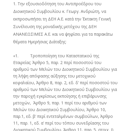
Την εξουσιοδότηση του Αντιπροέδρου του
Διοικητικού Συμβουλίου κ. Γεωργ. Ανδριώτη, να
εκπροσωπήσει τη ΔΕΗ Α.Ε. κατά την Έκτακτη Γενική
Συνέλευση της μοναδικής μετόχου της ΔΕΗ
ΑΝΑΝΕΩΣΙΜΕΣ Α.Ε. και να ψηφίσει για τα παρακάτω
θέματα Ημερήσιας Διάταξης:
«1. Τροποποίηση του Καταστατικού της
Εταιρείας: Άρθρο 5, παρ. 2 περί ποσοστού του
αριθμού των Μελών του Διοικητικού Συμβουλίου για
τη λήψη απόφασης αύξησης του μετοχικού
κεφαλαίου, Άρθρο 8, παρ. 2, εδ. δ’ περί ποσοστού του
αριθμού των Μελών του Διοικητικού Συμβουλίου για
την παροχή εγκρίσεως εκποίησης ή επιβάρυνσης
μετοχών, Άρθρο 9, παρ. 1 περί του αριθμού των
Μελών του Διοικητικού Συμβουλίου, Άρθρο 10,
παρ.1, εδ. β’ περί εντεταλμένων συμβούλων, Άρθρο
11, παρ. 1, εδ. α’ περί του τόπου συνεδρίασης του
Διοικητικού Συμβουλίου, Άρθρο 11, παρ. 5, στοιχ. Ι)