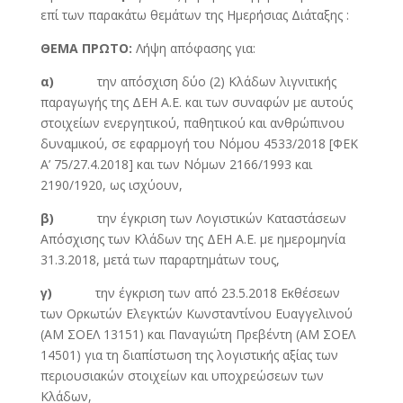
επί των παρακάτω θεμάτων της Ημερήσιας Διάταξης :
ΘΕΜΑ ΠΡΩΤΟ:
Λήψη απόφασης για:
α)
την απόσχιση δύο (2) Κλάδων λιγνιτικής
παραγωγής της ΔΕΗ Α.Ε. και των συναφών με αυτούς
στοιχείων ενεργητικού, παθητικού και ανθρώπινου
δυναμικού, σε εφαρμογή του Νόμου 4533/2018 [ΦΕΚ
Α’ 75/27.4.2018] και των Νόμων 2166/1993 και
2190/1920, ως ισχύουν,
β)
την έγκριση των Λογιστικών Καταστάσεων
Απόσχισης των Κλάδων της ΔΕΗ Α.Ε. με ημερομηνία
31.3.2018, μετά των παραρτημάτων τους,
γ)
την έγκριση των από 23.5.2018 Εκθέσεων
των Ορκωτών Ελεγκτών Κωνσταντίνου Ευαγγελινού
(ΑΜ ΣΟΕΛ 13151) και Παναγιώτη Πρεβέντη (ΑΜ ΣΟΕΛ
14501) για τη διαπίστωση της λογιστικής αξίας των
περιουσιακών στοιχείων και υποχρεώσεων των
Κλάδων,