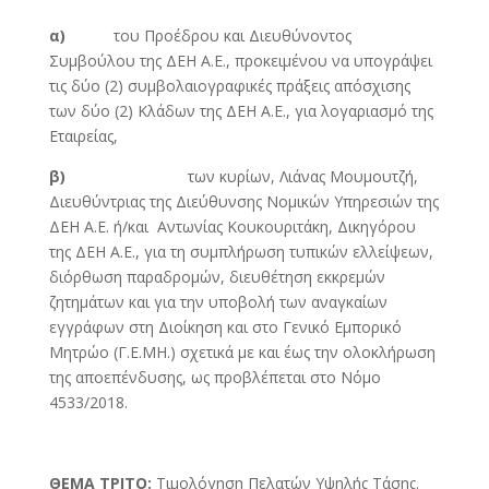
α)
του Προέδρου και Διευθύνοντος
Συμβούλου της ΔΕΗ Α.Ε., προκειμένου να υπογράψει
τις δύο (2) συμβολαιογραφικές πράξεις απόσχισης
των δύο (2) Κλάδων της ΔΕΗ Α.Ε., για λογαριασμό της
Εταιρείας,
β)
των κυρίων, Λιάνας Μουμουτζή,
Διευθύντριας της Διεύθυνσης Νομικών Υπηρεσιών της
ΔΕΗ Α.Ε. ή/και Αντωνίας Κουκουριτάκη, Δικηγόρου
της ΔΕΗ Α.Ε., για τη συμπλήρωση τυπικών ελλείψεων,
διόρθωση παραδρομών, διευθέτηση εκκρεμών
ζητημάτων και για την υποβολή των αναγκαίων
εγγράφων στη Διοίκηση και στο Γενικό Εμπορικό
Μητρώο (Γ.Ε.ΜΗ.) σχετικά με και έως την ολοκλήρωση
της αποεπένδυσης, ως προβλέπεται στο Νόμο
4533/2018.
ΘΕΜΑ ΤΡΙΤΟ:
Τιμολόγηση Πελατών Υψηλής Τάσης.