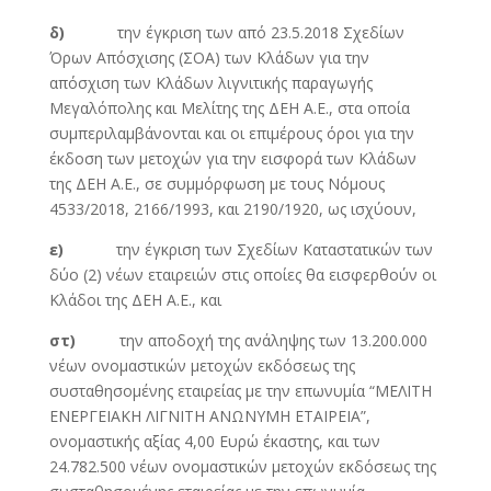
δ)
την έγκριση των από 23.5.2018 Σχεδίων
Όρων Απόσχισης (ΣΟΑ) των Κλάδων για την
απόσχιση των Κλάδων λιγνιτικής παραγωγής
Μεγαλόπολης και Μελίτης της ΔΕΗ Α.Ε., στα οποία
συμπεριλαμβάνονται και οι επιμέρους όροι για την
έκδοση των μετοχών για την εισφορά των Κλάδων
της ΔΕΗ Α.Ε., σε συμμόρφωση με τους Νόμους
4533/2018, 2166/1993, και 2190/1920, ως ισχύουν,
ε)
την έγκριση των Σχεδίων Καταστατικών των
δύο (2) νέων εταιρειών στις οποίες θα εισφερθούν οι
Κλάδοι της ΔΕΗ Α.Ε., και
στ)
την αποδοχή της ανάληψης των 13.200.000
νέων ονομαστικών μετοχών εκδόσεως της
συσταθησομένης εταιρείας με την επωνυμία “ΜΕΛΙΤΗ
ΕΝΕΡΓΕΙΑΚΗ ΛΙΓΝΙΤΗ ΑΝΩΝΥΜΗ ΕΤΑΙΡΕΙΑ”,
ονομαστικής αξίας 4,00 Ευρώ έκαστης, και των
24.782.500 νέων ονομαστικών μετοχών εκδόσεως της