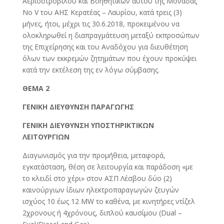
Αεριοστροβίλου και Βοηθητικών αυτού της Μονάδας
Νο V του ΑΗΣ Κερατέας – Λαυρίου, κατά τρεις (3)
μήνες, ήτοι, μέχρι τις 30.6.2018, προκειμένου να
ολοκληρωθεί η διαπραγμάτευση μεταξύ εκπροσώπων
της Επιχείρησης και του Αναδόχου για διευθέτηση
όλων των εκκρεμών ζητημάτων που έχουν προκύψει
κατά την εκτέλεση της εν λόγω σύμβασης.
ΘΕΜΑ 2
ΓΕΝΙΚΗ ΔΙΕΥΘΥΝΣΗ ΠΑΡΑΓΩΓΗΣ
ΓΕΝΙΚΗ ΔΙΕΥΘΥΝΣΗ ΥΠΟΣΤΗΡΙΚΤΙΚΩΝ
ΛΕΙΤΟΥΡΓΙΩΝ
Διαγωνισμός για την προμήθεια, μεταφορά,
εγκατάσταση, θέση σε λειτουργία και παράδοση «με
το κλειδί στο χέρι» στον ΑΣΠ Λέσβου δύο (2)
καινούργιων ίδιων ηλεκτροπαραγωγών ζευγών
ισχύος 10 έως 12 MW το καθένα, με κινητήρες ντίζελ
2χρονους ή 4χρόνους, διπλού καυσίμου (Dual –