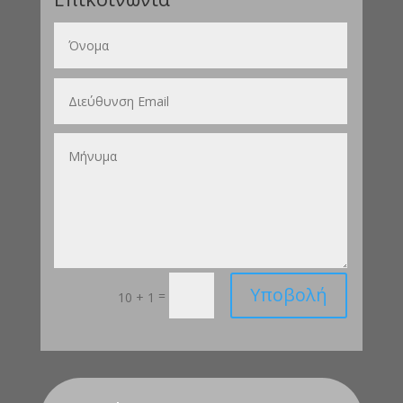
Υποβολή
=
10 + 1