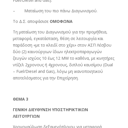
Fuel/Diesel and Gas).
– Ματαίωση του πιο πάνω Διαγωνισμού.
Το Δ.Σ. αποφάσισε
ΟΜΟΦΩΝΑ
Τη ματαίωση του Διαγωνισμού για την προμήθεια,
μεταφορά, εγκατάσταση, θέση σε λειτουργία και
παράδοση «με το κλειδί στο χέρι» στον ΑΣΠ Λέσβου
δύο (2) καινούργιων ίδιων ηλεκτροπαραγωγών
ζευγών ισχύος 10 έως 12 MW το καθένα, με κινητήρες
ντίζελ 2χρονους ή 4χρονους, διπλού καυσίμου (Dual
– Fuel/Diesel and Gas), λόγω μη ικανοποιητικού
αποτελέσματος για την Επιχείρηση.
ΘΕΜΑ 3
ΓΕΝΙΚΗ ΔΙΕΥΘΥΝΣΗ ΥΠΟΣΤΗΡΙΚΤΙΚΩΝ
ΛΕΙΤΟΥΡΓΙΩΝ
Χρονοναύλωση δεξαμενόπλοιου για μεταφορά