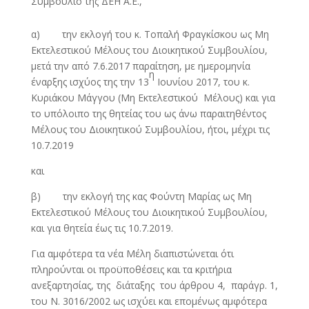
Συμβούλιο της ΔΕΗ Α.Ε.,
α) την εκλογή του κ. Τοπαλή Φραγκίσκου ως Μη
Εκτελεστικού Μέλους του Διοικητικού Συμβουλίου,
μετά την από 7.6.2017 παραίτηση, με ημερομηνία
η
έναρξης ισχύος της την 13
Ιουνίου 2017, του κ.
Κυριάκου Μάγγου (Μη Εκτελεστικού Μέλους) και για
το υπόλοιπο της θητείας του ως άνω παραιτηθέντος
Μέλους του Διοικητικού Συμβουλίου, ήτοι, μέχρι τις
10.7.2019
και
β) την εκλογή της κας Φούντη Μαρίας ως Μη
Εκτελεστικού Μέλους του Διοικητικού Συμβουλίου,
και για θητεία έως τις 10.7.2019.
Για αμφότερα τα νέα Μέλη διαπιστώνεται ότι
πληρούνται οι προϋποθέσεις και τα κριτήρια
ανεξαρτησίας, της διάταξης του άρθρου 4, παράγρ. 1,
του Ν. 3016/2002 ως ισχύει και επομένως αμφότερα