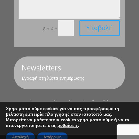
Υποβολή
=
8 + 4
Newsletters
Εγραφή στη λίστα ενημέρωσης
Για τον υπολογισμό της σύνταξης
εδώ
Χρησιμοποιούμε cookies για να σας προσφέρουμε τη
βέλτιστη εμπειρία πλοήγησης στον ιστότοπό μας.
Όροι Χρήσης
Πολιτική Απορρήτου
Μπορείτε να μάθετε ποια cookies χρησιμοποιούμε ή να τα
απενεργοποιήσετε στις
ρυθμίσεις
.
Αποδοχή
Απόρριψη