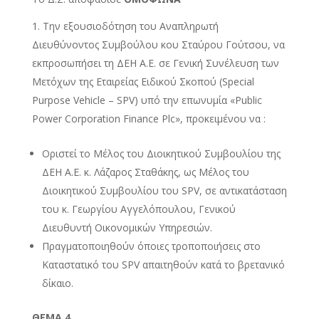
Την εξουσιοδότηση του Αναπληρωτή
Διευθύνοντος Συμβούλου κου Σταύρου Γούτσου, να
εκπροσωπήσει τη ΔΕΗ Α.Ε. σε Γενική Συνέλευση των
Μετόχων της Εταιρείας Ειδικού Σκοπού (Special
Purpose Vehicle – SPV) υπό την επωνυμία «Public
Power Corporation Finance Plc», προκειμένου να :
Οριστεί το Μέλος του Διοικητικού Συμβουλίου της
ΔΕΗ Α.Ε. κ. Λάζαρος Σταθάκης, ως Μέλος του
Διοικητικού Συμβουλίου του SPV, σε αντικατάσταση
του κ. Γεωργίου Αγγελόπουλου, Γενικού
Διευθυντή Οικονομικών Υπηρεσιών.
Πραγματοποιηθούν όποιες τροποποιήσεις στο
Καταστατικό του SPV απαιτηθούν κατά το βρετανικό
δίκαιο.
ΘΕΜΑ 4