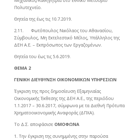
Μηχανικός/Καθηγήτρια στο Εθνικό Μετσόβιο
Πολυτεχνείο.
Θητεία της έως τις 10.7.2019.
2.11. Φωτόπουλος Νικόλαος του Αθανασίου,
Σύμβουλος, Μη Εκτελεστικό Μέλος, Υπάλληλος της
ΔΕΗ Α.Ε. – Εκπρόσωπος των Εργαζομένων.
Θητεία του έως τις 5.6.2019.
ΘΕΜΑ 2
ΓΕΝΙΚΗ ΔΙΕΥΘΥΝΣΗ ΟΙΚΟΝΟΜΙΚΩΝ ΥΠΗΡΕΣΙΩΝ
Έγκριση της προς δημοσίευση Εξαμηνιαίας
Οικονομικής Έκθεσης της ΔΕΗ Α.Ε., της περιόδου
1.1.2017 – 30.6.2017, σύμφωνα με τα Διεθνή Πρότυπα
Χρηματοοικονομικής Αναφοράς (ΔΠΧΑ).
Το Δ.Σ. αποφάσισε
ΟΜΟΦΩΝΑ
Την έγκριση της συνημμένης στην παρούσα