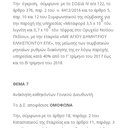
Την έγκριση, σύμφωνα με το ΣΟΔΙΔ IV α/α 122, το
άρθρο 376, παρ. 2 του ν. 4412/2016 και το άρθρο 5,
παρ. 10 και 12 του Συμφωνητικού της σύμβασης για
6
την παροχή της υπηρεσίας «Μεταφορά 3,5 x 10
τόν.
6
λιγνίτη και 0,7 x 10
τόν. τέφρας στο Ορυχείο Νοτίου
Πεδίου», με την εταιρεία «ΙΜΕ ΑΓΙΟΥ ΔΗΜΗΤΡΙΟΥ
ΕΛΛΗΣΠΟΝΤΟΥ ΕΠΕ», της μείωσης των συμβατικών
μηνιαίων ρυθμών διακίνησης της εν λόγω παροχής
υπηρεσίας κατά 40% από το Γ’ τρίμηνο του 2017 έως
και το Β’ τρίμηνο του 2018.
ΘΕΜΑ 7
Ανάκληση καθηκόντων Γενικού Διευθυντή.
Το Δ.Σ. αποφάσισε
ΟΜΟΦΩΝΑ
Την, σύμφωνα με το άρθρο 18, παράγρ. 2 του
Καταστατικού της Εταιρείας και το άρθρο 11, παράγρ. 3