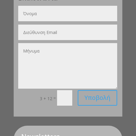
Υποβολή
=
3 + 12