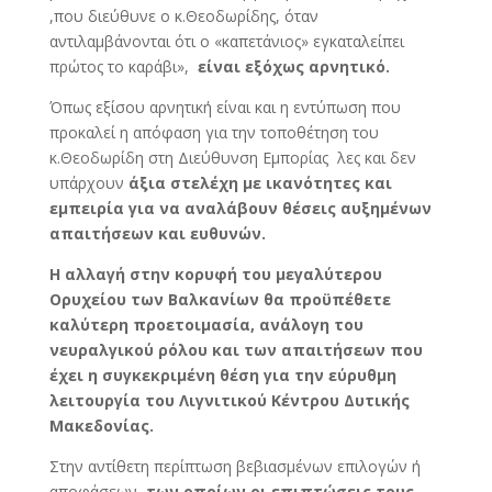
,που διεύθυνε ο κ.Θεοδωρίδης, όταν
αντιλαμβάνονται ότι ο «καπετάνιος» εγκαταλείπει
πρώτος το καράβι»,
είναι εξόχως αρνητικό.
Όπως εξίσου αρνητική είναι και η εντύπωση που
προκαλεί η απόφαση για την τοποθέτηση του
κ.Θεοδωρίδη στη Διεύθυνση Εμπορίας λες και δεν
υπάρχουν
άξια στελέχη με ικανότητες και
εμπειρία για να αναλάβουν θέσεις αυξημένων
απαιτήσεων και ευθυνών.
Η αλλαγή στην κορυφή του μεγαλύτερου
Ορυχείου των Βαλκανίων θα προϋπέθετε
καλύτερη προετοιμασία, ανάλογη του
νευραλγικού ρόλου και των απαιτήσεων που
έχει η συγκεκριμένη θέση για την εύρυθμη
λειτουργία του Λιγνιτικού Κέντρου Δυτικής
Μακεδονίας.
Στην αντίθετη περίπτωση βεβιασμένων επιλογών ή
αποφάσεων ,
των οποίων οι επιπτώσεις τους